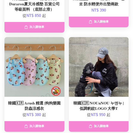
Duraron夏天冷感墊 百貨公司
로 防水輕便外出墊兩款
等級面料 （底部止滑）
NT$ 390
從
NT$ 850
起
加入購物車
加入購物車
韓國🇰🇷 Arush 精選 |狗狗樂園
韓國🇰🇷 NOUnNOU 누앤누 |
防蟲涼感衣
低調豹紋LOGO 大學T
從
NT$ 380
起
從
NT$ 950
起
加入購物車
加入購物車