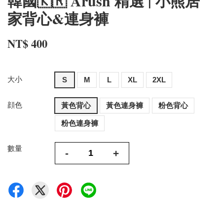
韓國🇰🇷 Arush 精選 | 小熊居
家背心&連身褲
NT$ 400
大小
S
M
L
XL
2XL
顔色
黃色背心
黃色連身褲
粉色背心
粉色連身褲
數量
-
+