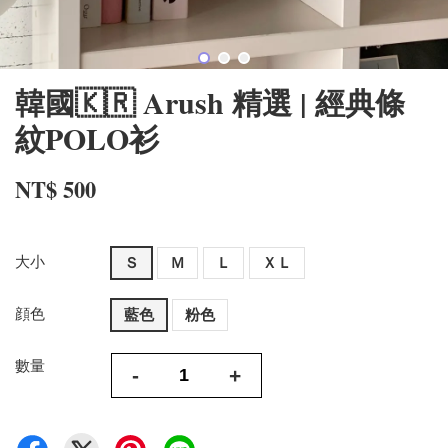
韓國🇰🇷 Arush 精選 | 經典條
紋POLO衫
NT$ 500
大小
Ｓ
Ｍ
Ｌ
ＸＬ
顔色
藍色
粉色
數量
-
+