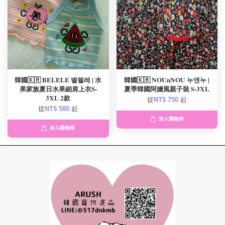
韓國🇰🇷 BELELE 벨렐레 | 水
韓國🇰🇷 NOUnNOU 누앤누 |
果家族夏日水果細肩上衣S-
夏季韓國阿嬤風親子裝 S-3XL
3XL 2款
從
NT$ 750
起
從
NT$ 580
起
加入購物車
加入購物車