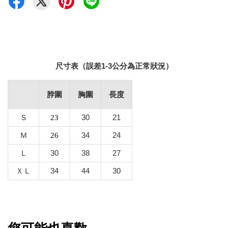
尺寸表（誤差1-3公分為正常狀況）
脖圍
胸圍
長度
Ｓ
30
21
23
Ｍ
34
24
26
Ｌ
30
38
27
ＸＬ
34
44
30