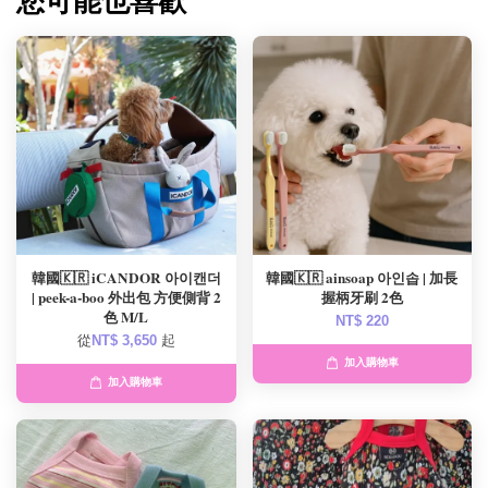
您可能也喜歡
韓國🇰🇷 iCANDOR 아이캔더
韓國🇰🇷 ainsoap 아인솝 | 加長
| peek-a-boo 外出包 方便側背 2
握柄牙刷 2色
色 M/L
NT$ 220
從
NT$ 3,650
起
加入購物車
加入購物車