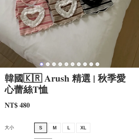
韓國🇰🇷 Arush 精選 | 秋季愛
心蕾絲T恤
NT$ 480
大小
S
M
L
XL