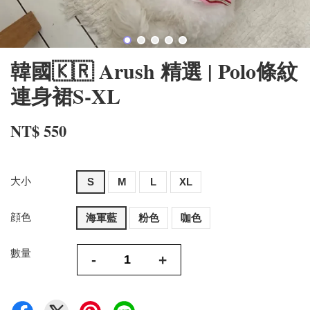
韓國🇰🇷 Arush 精選 | Polo條紋
連身裙S-XL
NT$ 550
大小
S
M
L
XL
顔色
海軍藍
粉色
咖色
數量
-
+