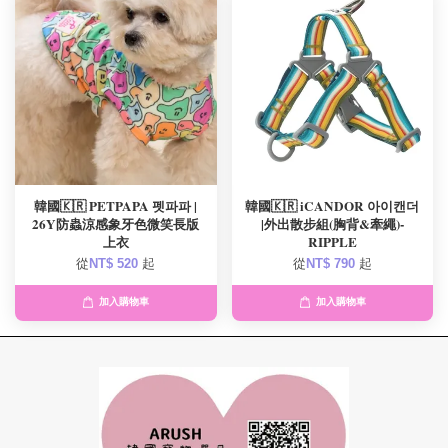
韓國🇰🇷 PETPAPA 펫파파 |
韓國🇰🇷 iCANDOR 아이캔더
26Y防蟲涼感象牙色微笑長版
|外出散步組(胸背&牽繩)-
上衣
RIPPLE
從
NT$ 520
起
從
NT$ 790
起
加入購物車
加入購物車