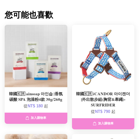
您可能也喜歡
韓國🇰🇷 ainsoap 아인솝 |香氛
韓國🇰🇷 iCANDOR 아이캔더
碳酸 SPA 泡澡粉4款 30g/260g
|外出散步組(胸背&牽繩)-
SURFRIDER
從
NT$ 180
起
從
NT$ 790
起
加入購物車
加入購物車