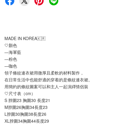
MADE IN KOREA🇰🇷
🤍顏色
—海軍藍
—粉色
—咖色
領子條紋連衣裙用微厚且柔軟的材料製作，
在日常生活中也能舒適的穿着的是條紋連衣裙。
用簡約的條紋圖案可以和主人一起演繹情侶裝
🤍尺寸表（cm）
S 脖圍23 胸圍30 長度21
M脖圍26胸圍34長度23
L脖圍30胸圍38長度26
XL脖圍34胸圍44長度29