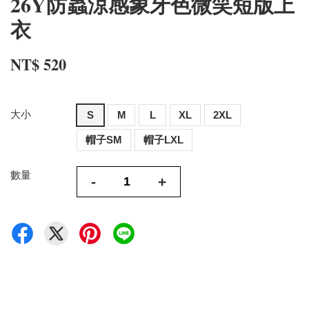
26Y防蟲涼感象牙色微笑短版上
衣
NT$ 520
大小
S
M
L
XL
2XL
帽子SM
帽子LXL
數量
-
+