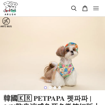
韓國🇰🇷 PETPAPA 펫파파 |