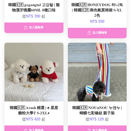
韓國🇰🇷 gogangtal 고강탈 | 寵
韓國🇰🇷 HONEYDOG 허니독
物潔牙噴霧60ML 8種口味
| 韓國🇰🇷 兩色氣質棉裙 S-XL
2色
從
NT$ 390
起
NT$ 550
加入購物車
加入購物車
韓國🇰🇷 Arush 精選 | ♣️ 星星
韓國🇰🇷 NOUnNOU 누앤누 |
糖粉大學T S-2XL♦️
蝴蝶七彩條紋 親子裝
從
NT$ 420
起
從
NT$ 120
起
加入購物車
加入購物車