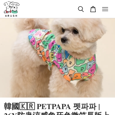
韓國🇰🇷 PETPAPA 펫파파 |