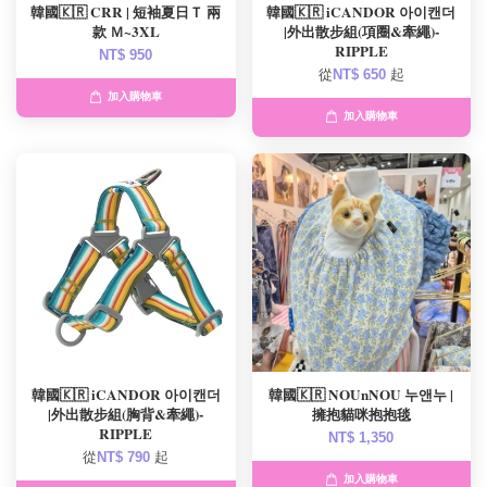
韓國🇰🇷 CRR | 短袖夏日Ｔ 兩
韓國🇰🇷 iCANDOR 아이캔더
款 Ｍ~3XL
|外出散步組(項圈&牽繩)-
RIPPLE
NT$ 950
從
NT$ 650
起
加入購物車
加入購物車
韓國🇰🇷 iCANDOR 아이캔더
韓國🇰🇷 NOUnNOU 누앤누 |
|外出散步組(胸背&牽繩)-
擁抱貓咪抱抱毯
RIPPLE
NT$ 1,350
從
NT$ 790
起
加入購物車