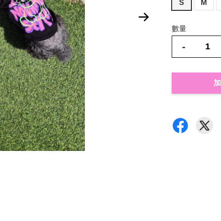
S
M
數量
-
加