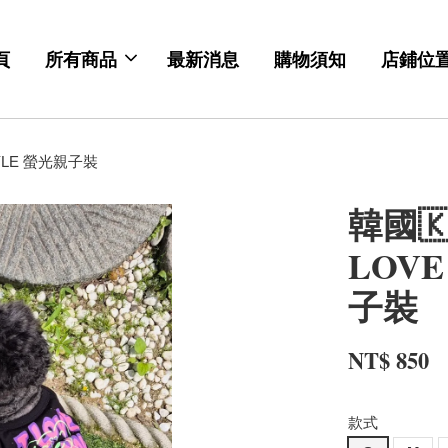
頁
所有商品
最新消息
購物須知
店鋪位
TYLE 螢光親子裝
韓國🇰
LOVE
子裝
NT$ 850
款式