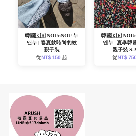
韓國🇰🇷 NOUnNOU 누
韓國🇰🇷 NOU
앤누 | 春夏款時尚豹紋
앤누 | 夏季
親子裝
親子裝 S-
從
NT$ 150
起
從
NT$ 75