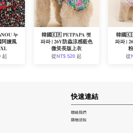
nNOU 누
韓國🇰🇷 PETPAPA 펫
韓國🇰
韓國阿嬤風
파파 | 26Y防蟲涼感藍色
파파 |
3XL
微笑長版上衣
0
起
從
NT$ 520
起
從
快速連結
聯絡我們
購物須知