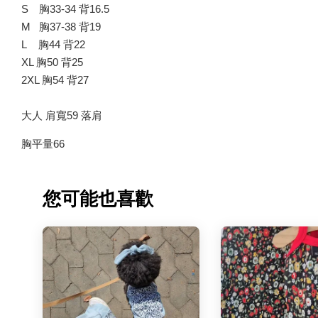
S 胸33-34 背16.5
M 胸37-38 背19
L 胸44 背22
XL 胸50 背25
2XL 胸54 背27
大人 肩寬59 落肩
胸平量66
您可能也喜歡