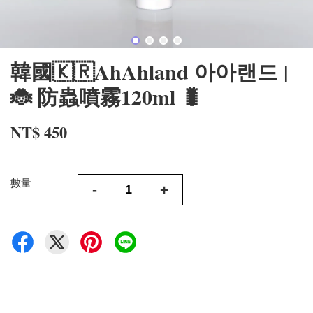
韓國🇰🇷AhAhland 아아랜드 |
🐞 防蟲噴霧120ml 🐛
NT$ 450
數量
-
+