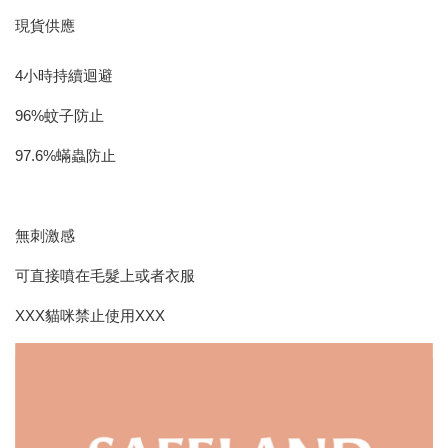
現貨供應
4小時持續迴避
96%蚊子防止
97.6%蟎蟲防止
無刺激感
可直接噴在毛髮上或者衣服
XXX貓咪禁止使用XXX