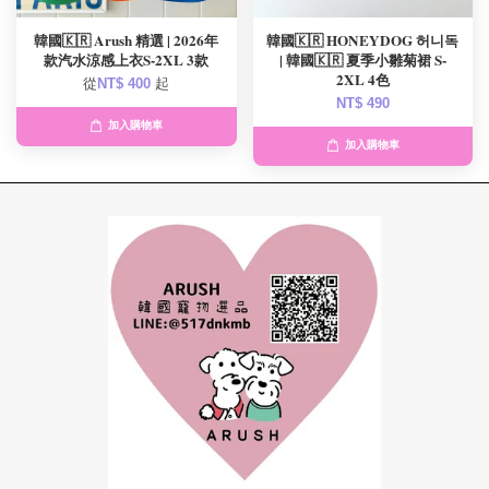
韓國🇰🇷 Arush 精選 | 2026年
韓國🇰🇷 HONEYDOG 허니독
款汽水涼感上衣S-2XL 3款
| 韓國🇰🇷 夏季小雛菊裙 S-
2XL 4色
從
NT$ 400
起
NT$ 490
加入購物車
加入購物車