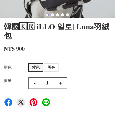
韓國🇰🇷 iLLO 일로| Luna羽絨
包
NT$ 900
顏色
紫色
黑色
數量
-
+