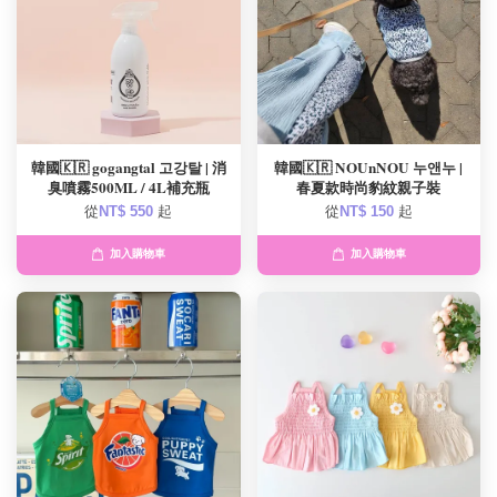
韓國🇰🇷 gogangtal 고강탈 | 消
韓國🇰🇷 NOUnNOU 누앤누 |
臭噴霧500ML / 4L補充瓶
春夏款時尚豹紋親子裝
從
NT$ 550
起
從
NT$ 150
起
加入購物車
加入購物車