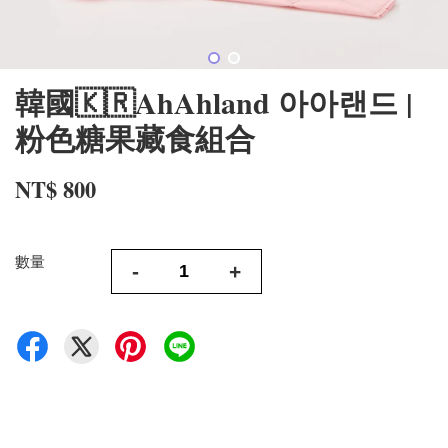
韓國🇰🇷AhAhland 아아랜드 |
粉色糖果藏食組合
NT$ 800
數量
-
+