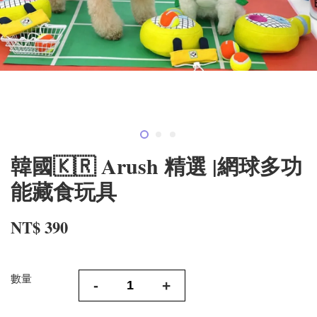
韓國🇰🇷 Arush 精選 |網球多功
能藏食玩具
NT$ 390
數量
-
+