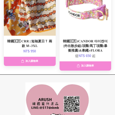
韓國🇰🇷 CRR | 短袖夏日Ｔ 兩
韓國🇰🇷 iCANDOR 아이캔더
款 Ｍ~3XL
|外出散步組(項圈/馬丁項圈(暴
衝推薦)&牽繩)-FLORA
NT$ 950
從
NT$ 650
起
加入購物車
加入購物車