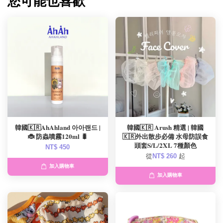
您可能也喜歡
韓國🇰🇷AhAhland 아아랜드 |
韓國🇰🇷 Arush 精選 | 韓國
🐞 防蟲噴霧120ml 🐛
🇰🇷外出散步必備 水母防誤食
頭套S/L/2XL 7種顏色
NT$ 450
從
NT$ 260
起
加入購物車
加入購物車