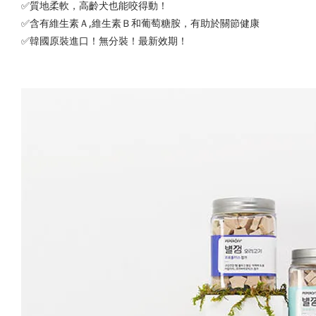
✅質地柔軟，高齡犬也能咬得動！
✅含有維生素Ａ,維生素Ｂ和葡萄糖胺，有助於關節健康
✅韓國原裝進口！無分裝！最新效期！