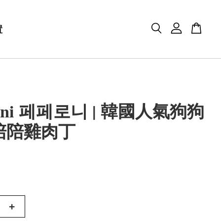
置
roni 페페로니 | 韓國人氣狗狗
陪陪雞肉丁
+