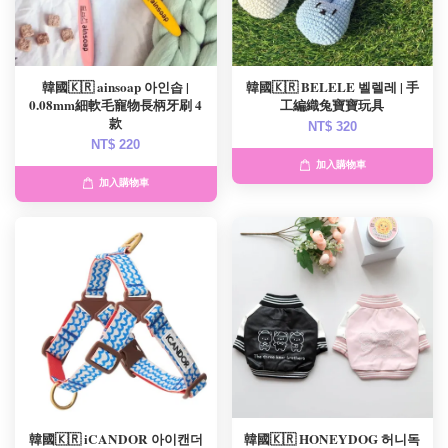
韓國🇰🇷 ainsoap 아인솝 |
韓國🇰🇷 BELELE 벨렐레 | 手
0.08mm細軟毛寵物長柄牙刷 4
工編織兔寶寶玩具
款
NT$ 320
NT$ 220
加入購物車
加入購物車
韓國🇰🇷 iCANDOR 아이캔더
韓國🇰🇷 HONEYDOG 허니독