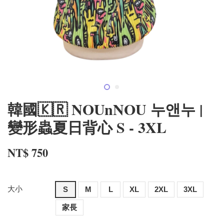
韓國🇰🇷 NOUnNOU 누앤누 |
變形蟲夏日背心 S - 3XL
NT$ 750
大小
S
M
L
XL
2XL
3XL
家長