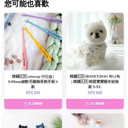
您可能也喜歡
韓國🇰🇷 ainsoap 아인솝 |
韓國🇰🇷 HONEYDOG 허니독
0.08mm細軟毛寵物長柄牙刷 4
| 韓國🇰🇷 棉質寶寶睡衣短袖
款
款 S-XL
NT$ 220
NT$ 600
加入購物車
加入購物車