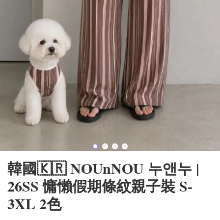
韓國🇰🇷 NOUnNOU 누앤누 |
26SS 慵懶假期條紋親子裝 S-
3XL 2色